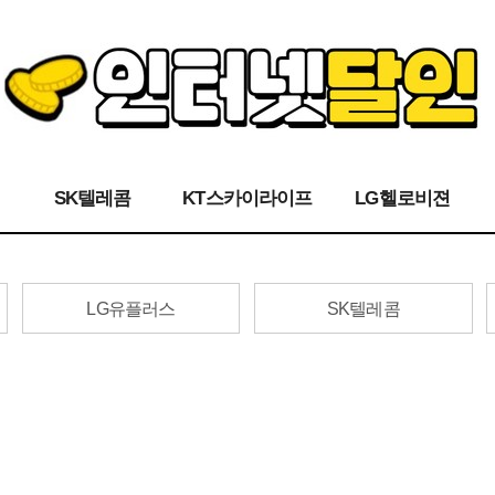
SK텔레콤
KT스카이라이프
LG헬로비젼
LG유플러스
SK텔레콤