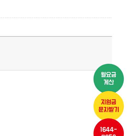
월요금
계산
지원금
문자받기
1644-