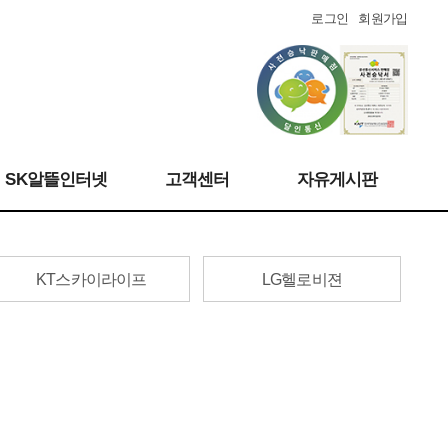
로그인
회원가입
SK알뜰인터넷
고객센터
자유게시판
KT스카이라이프
LG헬로비젼