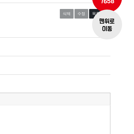
7658
삭제
수정
목록보기
맨위로
이동