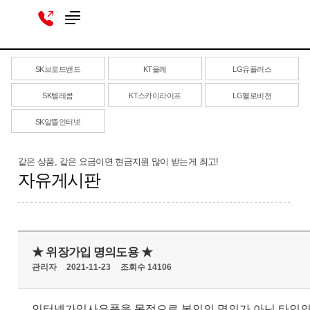
SK브로드밴드
KT올레
LG유플러스
SK텔레콤
KT스카이라이프
LG헬로비젼
SK알뜰인터넷
같은 상품, 같은 요금이면 현금지원 많이 받는게 최고!
자유게시판
★ 위장가입 명의도용 ★
관리자
2021-11-23
조회수 14106
인터넷가입사은품을 목적으로 본인의 명의가 아닌 타인의