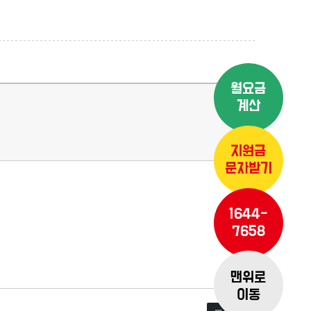
월요금
계산
지원금
문자받기
1644-
7658
맨위로
이동