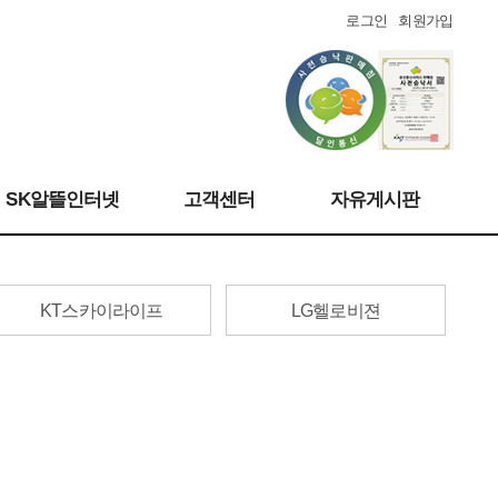
로그인
회원가입
SK알뜰인터넷
고객센터
자유게시판
KT스카이라이프
LG헬로비젼