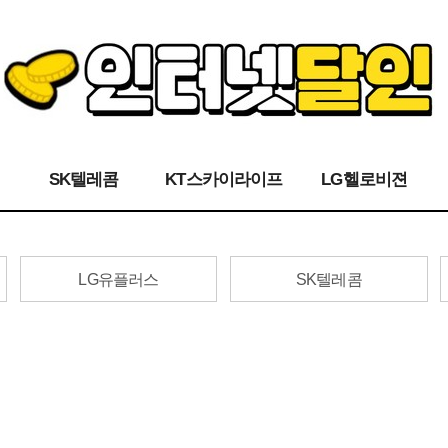
SK텔레콤
KT스카이라이프
LG헬로비젼
LG유플러스
SK텔레콤