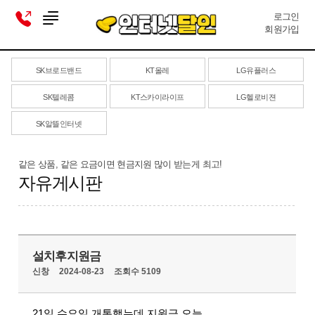
로그인
회원가입
SK브로드밴드
KT올레
LG유플러스
SK텔레콤
KT스카이라이프
LG헬로비젼
SK알뜰인터넷
같은 상품, 같은 요금이면 현금지원 많이 받는게 최고!
자유게시판
설치후지원금
신창
2024-08-23
조회수 5109
21일 수요일 개통했는데 지원금 오늘