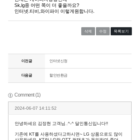
Sk,lg중 어떤 쪽이 더 좋을까요?
인터넷.티비,와이파이 이렇게원합니다.
삭제
수정
목록보기
이전글
인터넷신청
다음글
할인반환금
Comment (1)
2024-06-07 14:11:52
안녕하세요 김정현 고객님..^-^ 달인통신입니다!!
기존에 KT를 사용하셨다고하시면~ LG 상품으로도 많이
사용하세요. KT랑 LG랑 OTT 컨탠츠가 동일하며 좀더