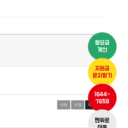
월요금
계산
지원금
문자받기
1644-
7658
삭제
수정
목록보기
맨위로
이동