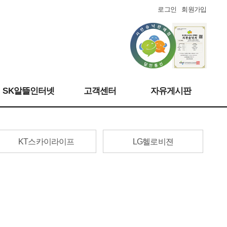
로그인
회원가입
SK알뜰인터넷
고객센터
자유게시판
KT스카이라이프
LG헬로비젼