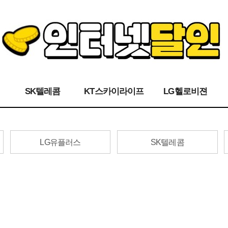
SK텔레콤
KT스카이라이프
LG헬로비젼
LG유플러스
SK텔레콤