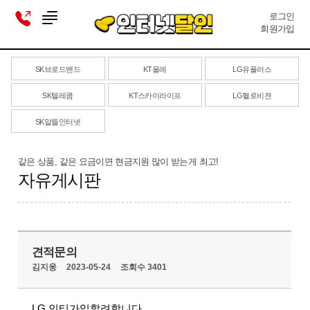
로그인
회원가입
SK브로드밴드
KT올레
LG유플러스
SK텔레콤
KT스카이라이프
LG헬로비젼
SK알뜰인터넷
같은 상품, 같은 요금이면 현금지원 많이 받는게 최고!
자유게시판
견적문의
김지웅
2023-05-24
조회수 3401
LG 인티가입할려합니다