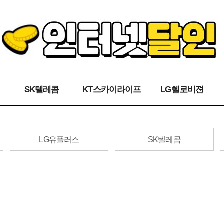
SK텔레콤
KT스카이라이프
LG헬로비젼
LG유플러스
SK텔레콤