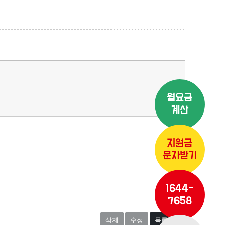
월요금
계산
지원금
문자받기
1644-
7658
삭제
수정
목록보기