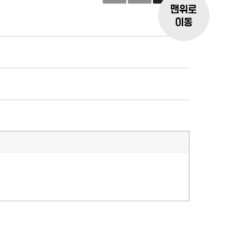
맨위로
이동