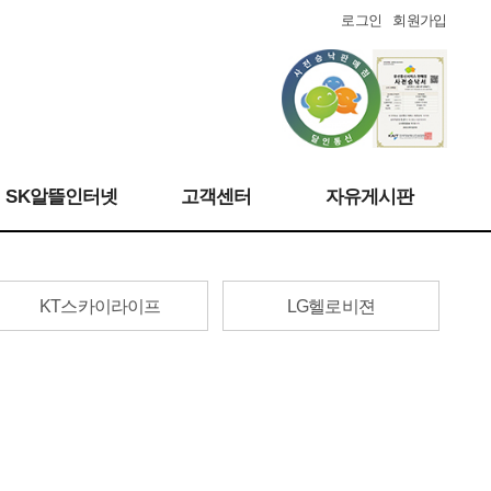
로그인
회원가입
SK알뜰인터넷
고객센터
자유게시판
KT스카이라이프
LG헬로비젼