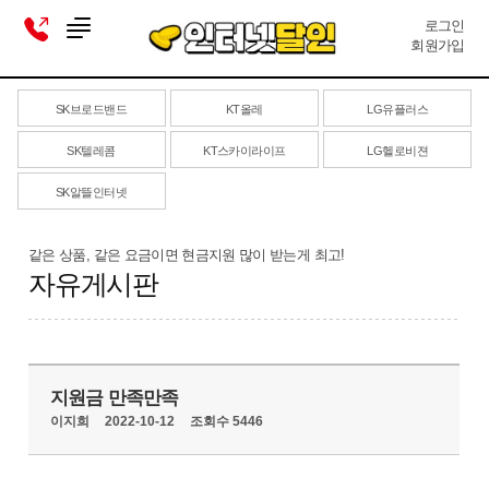
로그인
회원가입
SK브로드밴드
KT올레
LG유플러스
SK텔레콤
KT스카이라이프
LG헬로비젼
SK알뜰인터넷
같은 상품, 같은 요금이면 현금지원 많이 받는게 최고!
자유게시판
지원금 만족만족
이지희
2022-10-12
조회수 5446