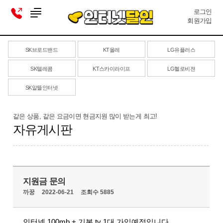
로그인
회원가입
SK브로드밴드
KT올레
LG유플러스
SK텔레콤
KT스카이라이프
LG헬로비젼
SK알뜰인터넷
같은 상품, 같은 요금이면 현금지원 많이 받는게 최고!
자유게시판
지원금 문의
까꿍
2022-06-21
조회수 5885
인터넷 100mb + 기본 tv 1대 가입예정입니다.