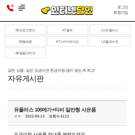
로그인
회원가입
SK브로드밴드
KT올레
LG유플러스
SK텔레콤
KT스카이라이프
LG헬로비젼
SK알뜰인터넷
같은 상품, 같은 요금이면 현금지원 많이 받는게 최고!
자유게시판
유플러스 100메가+티비 일반형 사은품
ㅇㅇ
2022-06-13
조회수 6113
요금이랑 사은품 안내좀 부탁드려요