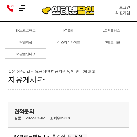
로그인
회원가입
SK브로드밴드
KT올레
LG유플러스
SK텔레콤
KT스카이라이프
LG헬로비젼
SK알뜰인터넷
같은 상품, 같은 요금이면 현금지원 많이 받는게 최고!
자유게시판
견적문의
질문
2022-06-02
조회수 6018
sk브로드밴드 1G, 홈결합,
B TV ALL