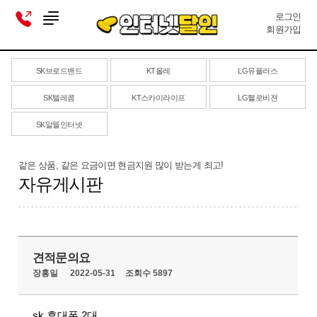
로그인
회원가입
SK브로드밴드
KT올레
LG유플러스
SK텔레콤
KT스카이라이프
LG헬로비젼
SK알뜰인터넷
같은 상품, 같은 요금이면 현금지원 많이 받는게 최고!
자유게시판
견적문의요
장홍일
2022-05-31
조회수 5897
sk 휴대폰 2대