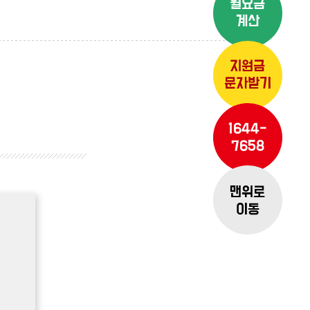
월요금
계산
지원금
문자받기
1644-
7658
맨위로
이동