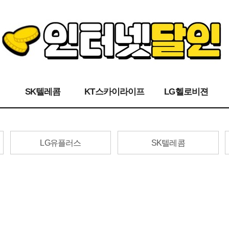
SK텔레콤
KT스카이라이프
LG헬로비젼
LG유플러스
SK텔레콤