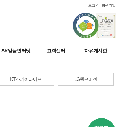
로그인
회원가입
SK알뜰인터넷
고객센터
자유게시판
KT스카이라이프
LG헬로비젼