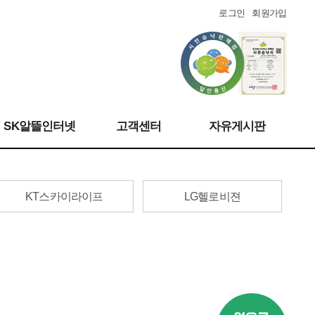
로그인
회원가입
SK알뜰인터넷
고객센터
자유게시판
KT스카이라이프
LG헬로비젼