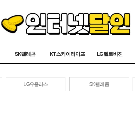
SK텔레콤
KT스카이라이프
LG헬로비젼
LG유플러스
SK텔레콤