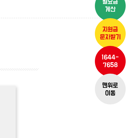
월요금
계산
지원금
문자받기
1644-
7658
맨위로
이동