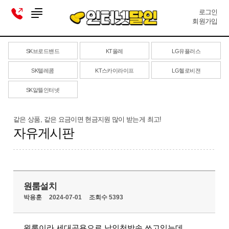
로그인
회원가입
SK브로드밴드
KT올레
LG유플러스
SK텔레콤
KT스카이라이프
LG헬로비젼
SK알뜰인터넷
같은 상품, 같은 요금이면 현금지원 많이 받는게 최고!
자유게시판
원룸설치
박용훈
2024-07-01
조회수 5393
원룸이라 세대공용으로 남인천방송 쓰고있는데